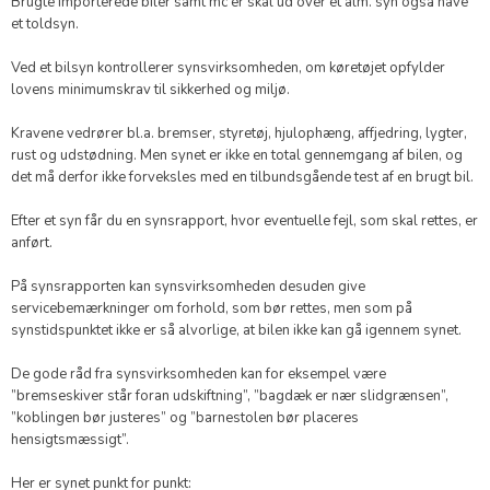
Brugte importerede biler samt mc’er skal ud over et alm. syn også have
et toldsyn.
Ved et bilsyn kontrollerer synsvirksomheden, om køretøjet opfylder
lovens minimumskrav til sikkerhed og miljø.
Kravene vedrører bl.a. bremser, styretøj, hjulophæng, affjedring, lygter,
rust og udstødning. Men synet er ikke en total gennemgang af bilen, og
det må derfor ikke forveksles med en tilbundsgående test af en brugt bil.
Efter et syn får du en synsrapport, hvor eventuelle fejl, som skal rettes, er
anført.
På synsrapporten kan synsvirksomheden desuden give
servicebemærkninger om forhold, som bør rettes, men som på
synstidspunktet ikke er så alvorlige, at bilen ikke kan gå igennem synet.​
​De gode råd fra synsvirksomheden kan for eksempel være
”bremseskiver står foran udskiftning”, ”bagdæk er nær slidgrænsen”,
”koblingen bør justeres” og ”barnestolen bør placeres
hensigtsmæssigt”.
Her er synet punkt for punkt: