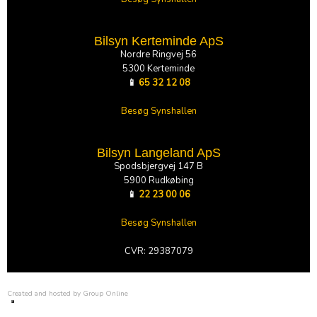
Bilsyn Kerteminde ApS
Nordre Ringvej 56
5300 Kerteminde
📱
65 32 12 08
Besøg Synshallen
Bilsyn Langeland ApS
Spodsbjergvej 147 B
5900 Rudkøbing
📱
22 23 00 06
Besøg Synshallen
CVR: 29387079​​
Created and hosted by Group Online