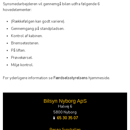
Synsmedarbejderen vil gennemgå bilen udfra følgende 6
hovedelementer:
(Rækkefølgen kan godt variere).
Gennemgang på standpladsen.
Kontrol af kabinen.
Bremsetesteren.
På liften.
Prøvekørsel.
Miljø kontrol.
For yderligere information se
Færdselsstyrelsens
hjemmeside.
Bilsyn Nyborg ApS
Halvej 6
5800 Nyborg
📱
65 30 35 07
​Besøg Synshallen